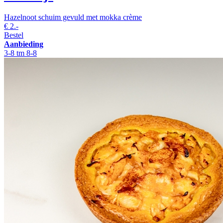
Hazelnoot schuim gevuld met mokka crème
€
2.-
Bestel
Aanbieding
3-8 tm 8-8