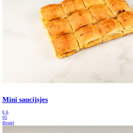
Mini saucijsjes
€
6
95
Bestel