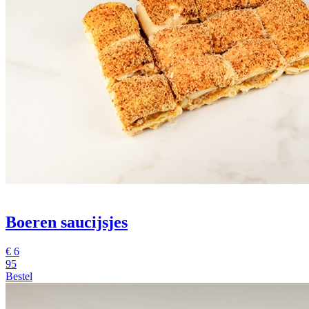
Boeren saucijsjes
€
6
95
Bestel