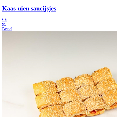
Kaas-uien saucijsjes
€
6
95
Bestel