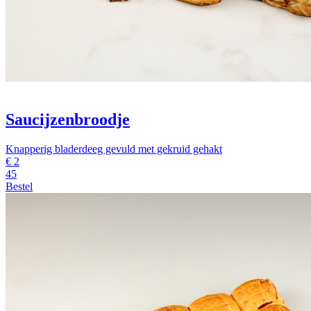
Saucijzenbroodje
Knapperig bladerdeeg gevuld met gekruid gehakt
€
2
45
Bestel