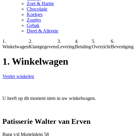
Zoet & Hartig
Chocolade
Koekjes
Zoutjes
Gebak
Dieet & Allergie
1.
2.
3.
4.
5.
6.
Winkelwagen
Klantgegevens
Levering
Betaling
Overzicht
Bevestiging
1. Winkelwagen
Verder winkelen
U heeft op dit moment niets in uw winkelwagen.
Patisserie Walter van Erven
Burg v/d Mortelplein 58