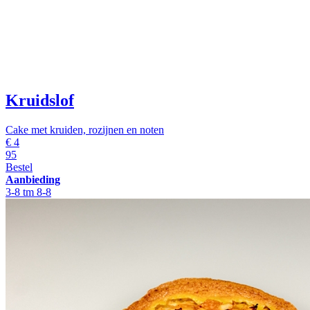
Kruidslof
Cake met kruiden, rozijnen en noten
€
4
95
Bestel
Aanbieding
3-8 tm 8-8