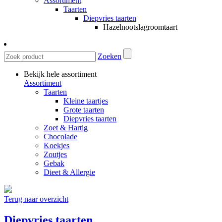
Assortiment
Taarten
Diepvries taarten
Hazelnootslagroomtaart
Zoeken
Bekijk hele assortiment
Assortiment
Taarten
Kleine taartjes
Grote taarten
Diepvries taarten
Zoet & Hartig
Chocolade
Koekjes
Zoutjes
Gebak
Dieet & Allergie
Terug naar overzicht
Diepvries taarten