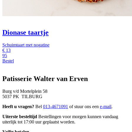
Dionase taartje
Schuimtaart met nogatine
€
13
95
Bestel
Patisserie Walter van Erven
Burg v/d Mortelplein 58
5037 PK TILBURG
Heeft u vragen?
Bel
013-4671091
of stuur ons een
e-mail
.
Uiterste besteltijd
Bestellingen voor morgen kunnen vandaag
uiterlijk tot 17:00 uur geplaatst worden.
Veilig betalen