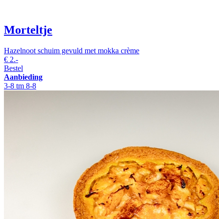
Morteltje
Hazelnoot schuim gevuld met mokka crème
€
2.-
Bestel
Aanbieding
3-8 tm 8-8