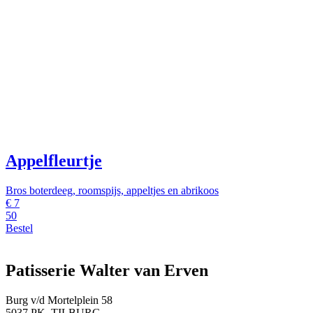
Appelfleurtje
Bros boterdeeg, roomspijs, appeltjes en abrikoos
€
7
50
Bestel
Patisserie Walter van Erven
Burg v/d Mortelplein 58
5037 PK TILBURG